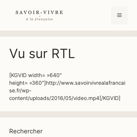
Aller
au
Menu
contenu
Vu sur RTL
[KGVID width= »640″
height= »360″]http://www.savoirvivrealafrancai
se.fr/wp-
content/uploads/2016/05/video.mp4[/KGVID]
Rechercher