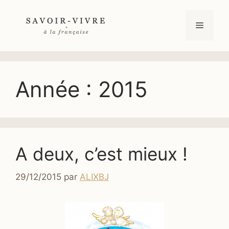
Aller
au
Menu
contenu
Année :
2015
A deux, c’est mieux !
29/12/2015
par
ALIXBJ