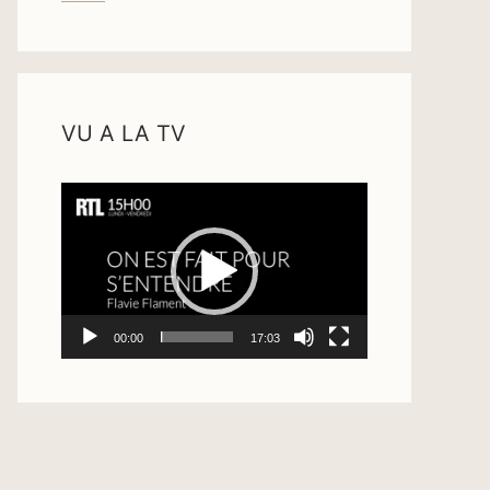
VU A LA TV
Lecteur
vidéo
00:00
17:03