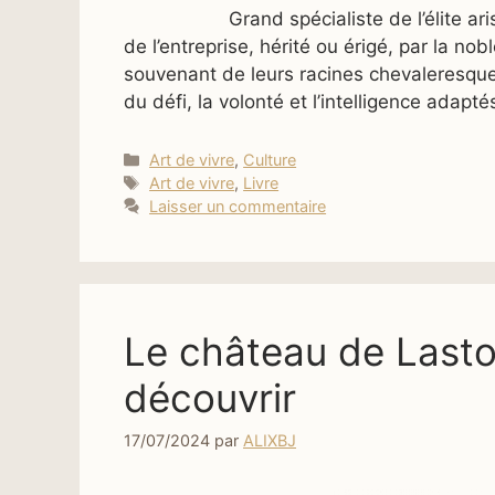
Grand spécialiste de l’élite aristoc
de l’entreprise, hérité ou érigé, par la 
souvenant de leurs racines chevaleresques
du défi, la volonté et l’intelligence adap
Catégories
Art de vivre
,
Culture
Étiquettes
Art de vivre
,
Livre
Laisser un commentaire
Le château de Lasto
découvrir
17/07/2024
par
ALIXBJ