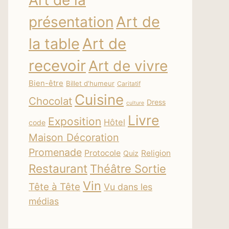
Art de la
Art de
présentation
la table
Art de
recevoir
Art de vivre
Bien-être
Billet d'humeur
Caritatif
Cuisine
Chocolat
Dress
culture
Livre
Exposition
Hôtel
code
Maison Décoration
Promenade
Protocole
Religion
Quiz
Restaurant
Théâtre Sortie
Vin
Tête à Tête
Vu dans les
médias