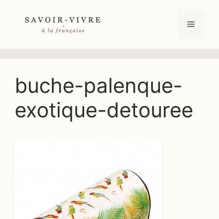
Aller
au
Menu
contenu
buche-palenque-
exotique-detouree