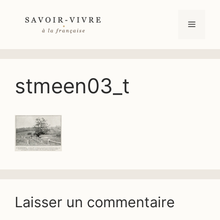
Aller
au
Menu
contenu
stmeen03_t
Laisser un commentaire