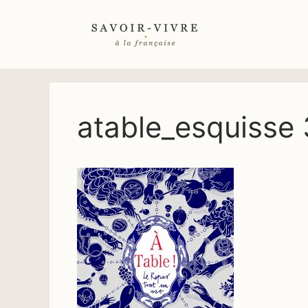
Aller
au
contenu
atable_esquisse