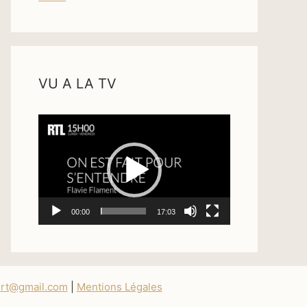
VU A LA TV
Lecteur
vidéo
00:00
17:03
ert@gmail.com
|
Mentions Légales