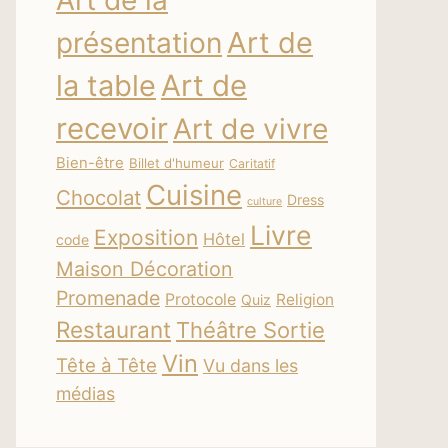
Art de la
Art de
présentation
la table
Art de
recevoir
Art de vivre
Bien-être
Billet d'humeur
Caritatif
Cuisine
Chocolat
Dress
culture
Livre
Exposition
Hôtel
code
Maison Décoration
Promenade
Protocole
Religion
Quiz
Restaurant
Théâtre Sortie
Vin
Tête à Tête
Vu dans les
médias