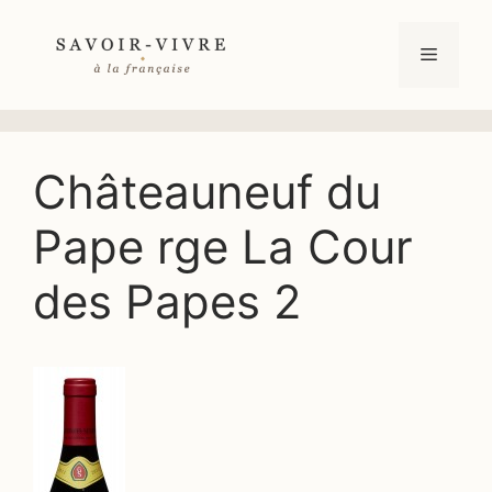
Aller
au
Menu
contenu
Châteauneuf du
Pape rge La Cour
des Papes 2