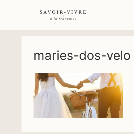
Aller
au
contenu
maries-dos-velo