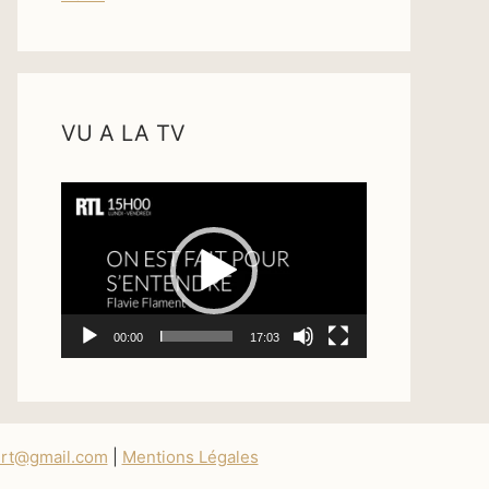
VU A LA TV
Lecteur
vidéo
00:00
17:03
ert@gmail.com
|
Mentions Légales