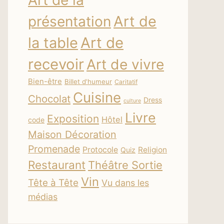
Art de la
Art de
présentation
la table
Art de
recevoir
Art de vivre
Bien-être
Billet d'humeur
Caritatif
Cuisine
Chocolat
Dress
culture
Livre
Exposition
Hôtel
code
Maison Décoration
Promenade
Protocole
Religion
Quiz
Restaurant
Théâtre Sortie
Vin
Tête à Tête
Vu dans les
médias