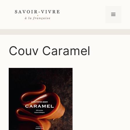
Aller
au
Menu
contenu
Couv Caramel