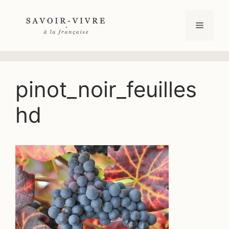
Aller
au
Menu
contenu
pinot_noir_feuilles
hd