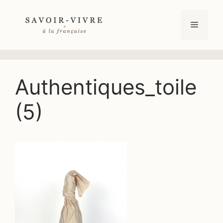
Aller
au
Menu
contenu
Authentiques_toile
(5)