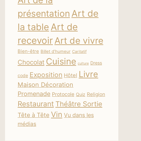
Art de la
Art de
présentation
la table
Art de
recevoir
Art de vivre
Bien-être
Billet d'humeur
Caritatif
Cuisine
Chocolat
Dress
culture
Livre
Exposition
Hôtel
code
Maison Décoration
Promenade
Protocole
Religion
Quiz
Restaurant
Théâtre Sortie
Vin
Tête à Tête
Vu dans les
médias