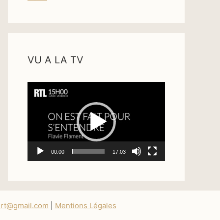
VU A LA TV
Lecteur
vidéo
00:00
17:03
ert@gmail.com
|
Mentions Légales