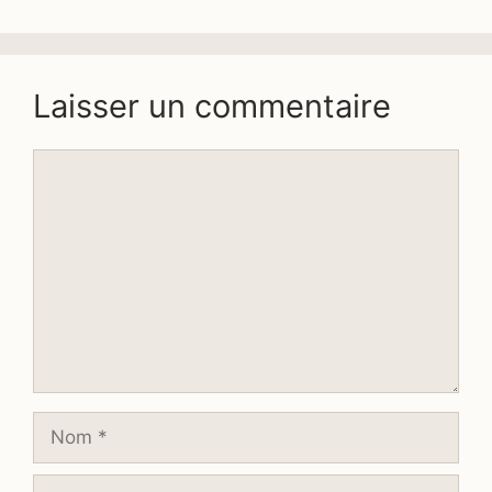
Laisser un commentaire
Commentaire
Nom
E-