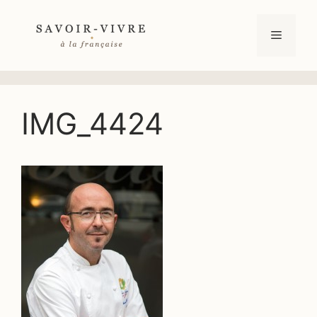
Aller
au
Menu
contenu
IMG_4424