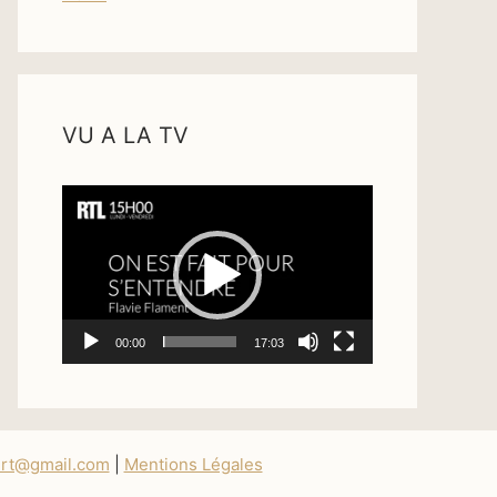
VU A LA TV
Lecteur
vidéo
00:00
17:03
ert@gmail.com
|
Mentions Légales