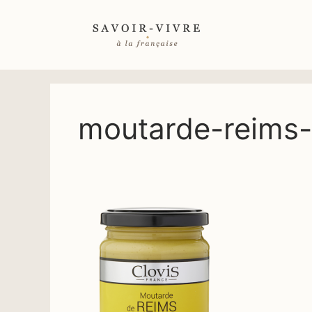
Aller
au
contenu
moutarde-reims