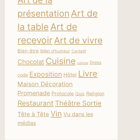
Art de la
Art de
présentation
la table
Art de
recevoir
Art de vivre
Bien-être
Billet d'humeur
Caritatif
Cuisine
Chocolat
Dress
culture
Livre
Exposition
Hôtel
code
Maison Décoration
Promenade
Protocole
Religion
Quiz
Restaurant
Théâtre Sortie
Vin
Tête à Tête
Vu dans les
médias