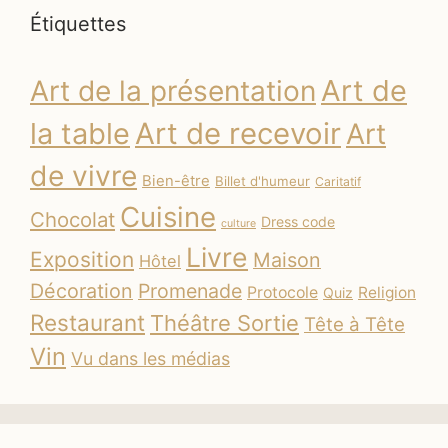
Étiquettes
Art de
Art de la présentation
la table
Art de recevoir
Art
de vivre
Bien-être
Billet d'humeur
Caritatif
Cuisine
Chocolat
Dress code
culture
Livre
Exposition
Maison
Hôtel
Décoration
Promenade
Protocole
Religion
Quiz
Restaurant
Théâtre Sortie
Tête à Tête
Vin
Vu dans les médias