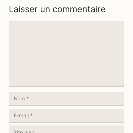
Laisser un commentaire
Commentaire
Nom
E-
mail
Site