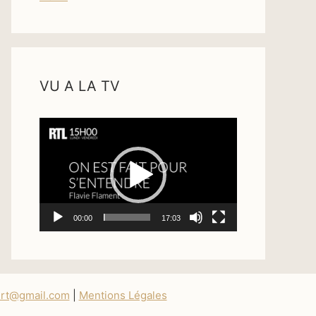
VU A LA TV
Lecteur
vidéo
00:00
17:03
ert@gmail.com
|
Mentions Légales