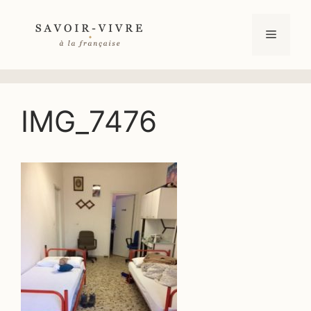
Aller
au
Menu
contenu
IMG_7476