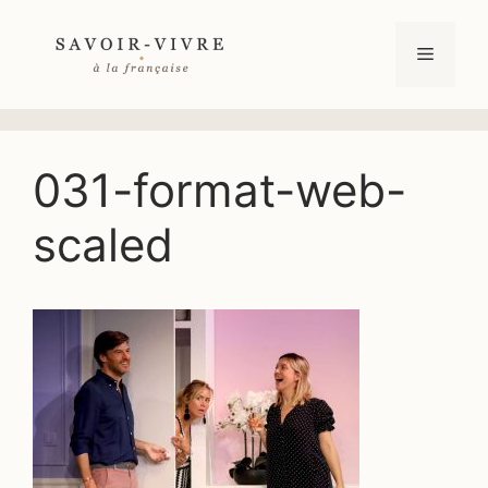
Aller
au
Menu
contenu
031-format-web-
scaled