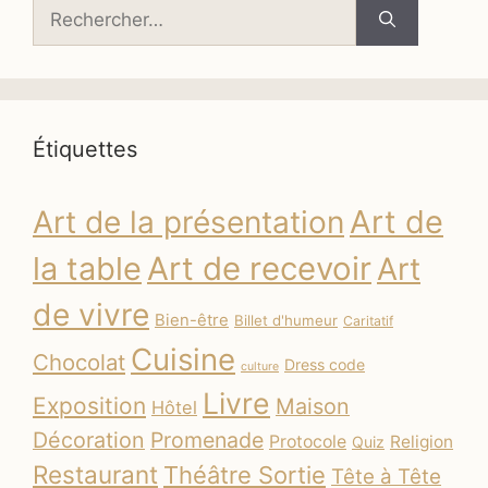
Rechercher :
Étiquettes
Art de
Art de la présentation
la table
Art de recevoir
Art
de vivre
Bien-être
Billet d'humeur
Caritatif
Cuisine
Chocolat
Dress code
culture
Livre
Exposition
Maison
Hôtel
Décoration
Promenade
Protocole
Religion
Quiz
Restaurant
Théâtre Sortie
Tête à Tête