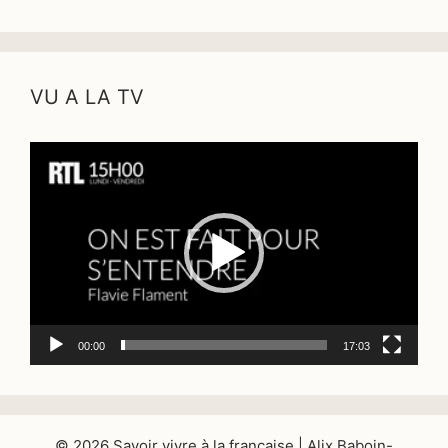
VU A LA TV
Lecteur
vidéo
00:00
17:03
© 2026 Savoir vivre à la française | Alix Baboin-