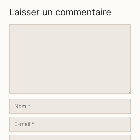
Laisser un commentaire
Commentaire
Nom
E-
mail
Site