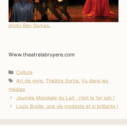
photo Ben Dumas.
Www.theatrelabruyere.com
Catégories
Culture
Étiquettes
Art de vivre
,
Théâtre Sortie
,
Vu dans les
médias
Journée Mondiale du Lait , c’est le 1er juin !
Louis Braille, une vie modeste et si brillante !