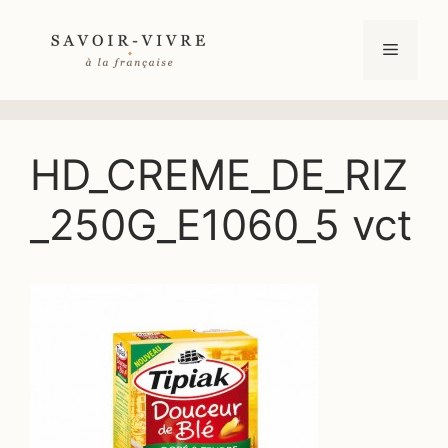
Aller
au
Menu
contenu
HD_CREME_DE_RIZ
_250G_E1060_5 vct