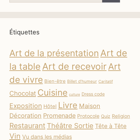
Étiquettes
Art de
Art de la présentation
la table
Art de recevoir
Art
de vivre
Bien-être
Billet d'humeur
Caritatif
Cuisine
Chocolat
Dress code
culture
Livre
Exposition
Maison
Hôtel
Décoration
Promenade
Protocole
Religion
Quiz
Restaurant
Théâtre Sortie
Tête à Tête
Vin
Vu dans les médias