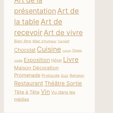
Art de la
Art de
présentation
la table
Art de
recevoir
Art de vivre
Bien-être
Billet d'humeur
Caritatif
Cuisine
Chocolat
Dress
culture
Livre
Exposition
Hôtel
code
Maison Décoration
Promenade
Protocole
Religion
Quiz
Restaurant
Théâtre Sortie
Vin
Tête à Tête
Vu dans les
médias