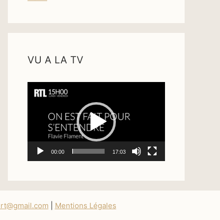
VU A LA TV
Lecteur
vidéo
00:00
17:03
ert@gmail.com
|
Mentions Légales