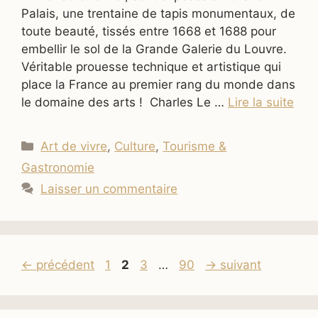
Palais, une trentaine de tapis monumentaux, de
toute beauté, tissés entre 1668 et 1688 pour
embellir le sol de la Grande Galerie du Louvre.
Véritable prouesse technique et artistique qui
place la France au premier rang du monde dans
le domaine des arts ! Charles Le …
Lire la suite
Catégories
Art de vivre
,
Culture
,
Tourisme &
Gastronomie
Laisser un commentaire
Page
Page
Page
Page
←
précédent
1
2
3
…
90
→
suivant