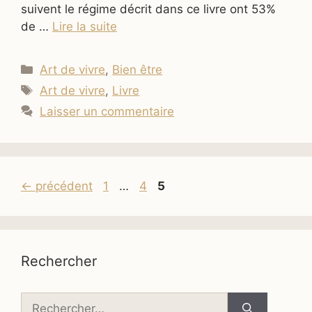
suivent le régime décrit dans ce livre ont 53%
de …
Lire la suite
Catégories
Art de vivre
,
Bien être
Étiquettes
Art de vivre
,
Livre
Laisser un commentaire
Page
Page
Page
←
précédent
1
…
4
5
Rechercher
Rechercher :