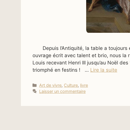
Depuis l’Antiquité, la table a toujours é
ouvrage écrit avec talent et brio, nous la
Louis recevant Henri III jusqu’au Noël des
triomphé en festins ! …
Lire la suite
Catégories
Art de vivre
,
Culture
,
livre
Laisser un commentaire