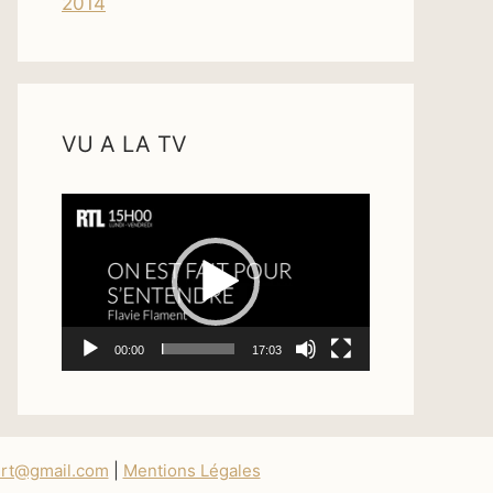
2014
VU A LA TV
Lecteur
vidéo
00:00
17:03
ert@gmail.com
|
Mentions Légales