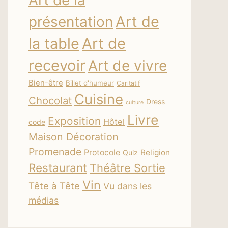
Art de la
Art de
présentation
la table
Art de
recevoir
Art de vivre
Bien-être
Billet d'humeur
Caritatif
Cuisine
Chocolat
Dress
culture
Livre
Exposition
Hôtel
code
Maison Décoration
Promenade
Protocole
Religion
Quiz
Restaurant
Théâtre Sortie
Vin
Tête à Tête
Vu dans les
médias