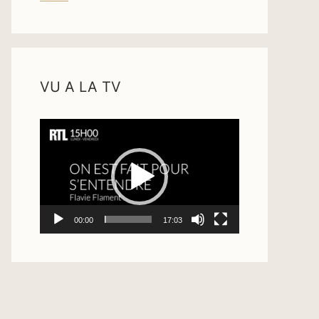
VU A LA TV
Lecteur
vidéo
00:00
17:03