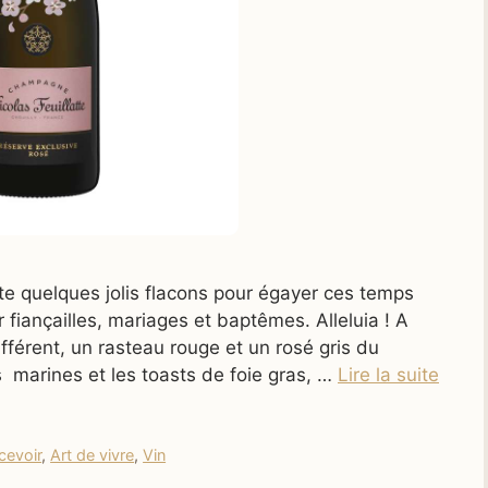
te quelques jolis flacons pour égayer ces temps
er fiançailles, mariages et baptêmes. Alleluia ! A
érent, un rasteau rouge et un rosé gris du
s marines et les toasts de foie gras, …
Lire la suite
cevoir
,
Art de vivre
,
Vin