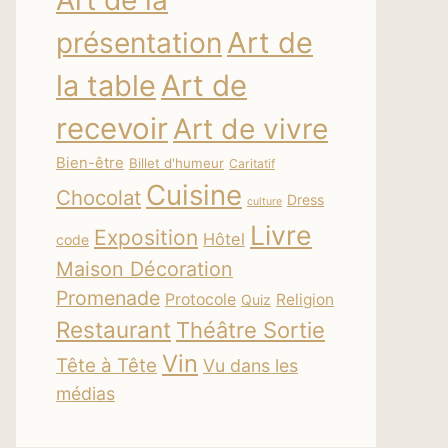
Art de la
Art de
présentation
la table
Art de
recevoir
Art de vivre
Bien-être
Billet d'humeur
Caritatif
Cuisine
Chocolat
Dress
culture
Livre
Exposition
Hôtel
code
Maison Décoration
Promenade
Protocole
Religion
Quiz
Restaurant
Théâtre Sortie
Vin
Tête à Tête
Vu dans les
médias