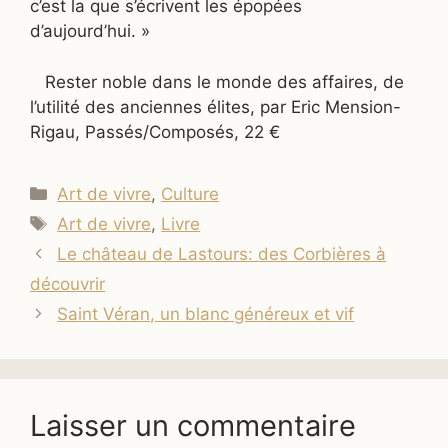
c’est la que s’écrivent les épopées
d’aujourd’hui. »
Rester noble dans le monde des affaires, de
l’utilité des anciennes élites, par Eric Mension-
Rigau, Passés/Composés, 22 €
Catégories
Art de vivre
,
Culture
Étiquettes
Art de vivre
,
Livre
Le château de Lastours: des Corbières à
découvrir
Saint Véran, un blanc généreux et vif
Laisser un commentaire