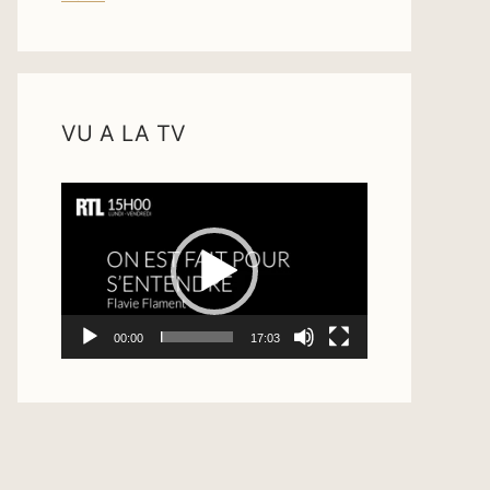
VU A LA TV
Lecteur
vidéo
00:00
17:03