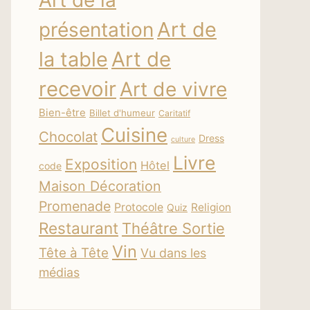
Art de la
Art de
présentation
la table
Art de
recevoir
Art de vivre
Bien-être
Billet d'humeur
Caritatif
Cuisine
Chocolat
Dress
culture
Livre
Exposition
Hôtel
code
Maison Décoration
Promenade
Protocole
Religion
Quiz
Restaurant
Théâtre Sortie
Vin
Tête à Tête
Vu dans les
médias