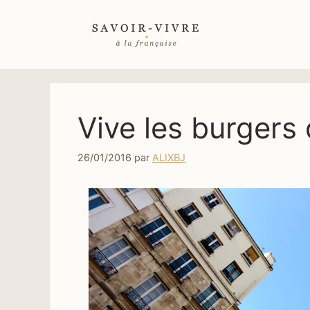
Aller
au
contenu
Vive les burgers 
26/01/2016
par
ALIXBJ