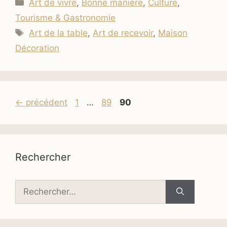
Catégories
Art de vivre
,
Bonne manière
,
Culture
,
Tourisme & Gastronomie
Étiquettes
Art de la table
,
Art de recevoir
,
Maison
Décoration
Page
Page
Page
←
précédent
1
…
89
90
Rechercher
Rechercher :