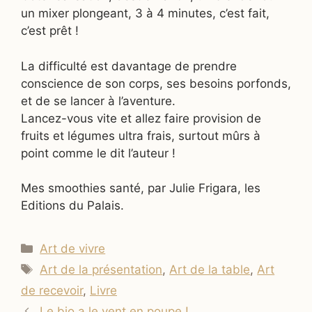
un mixer plongeant, 3 à 4 minutes, c’est fait,
c’est prêt !
La difficulté est davantage de prendre
conscience de son corps, ses besoins porfonds,
et de se lancer à l’aventure.
Lancez-vous vite et allez faire provision de
fruits et légumes ultra frais, surtout mûrs à
point comme le dit l’auteur !
Mes smoothies santé, par Julie Frigara, les
Editions du Palais.
Catégories
Art de vivre
Étiquettes
Art de la présentation
,
Art de la table
,
Art
de recevoir
,
Livre
Le bio a le vent en poupe !