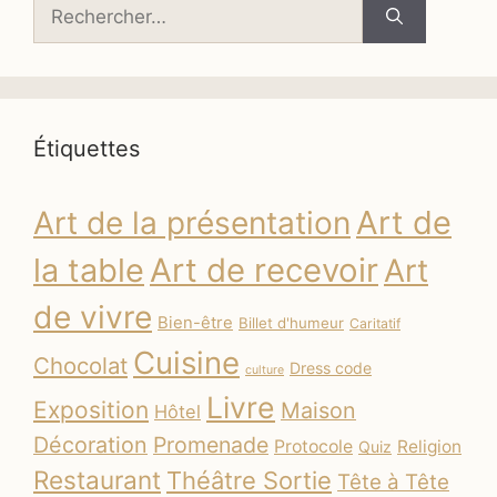
Rechercher :
Étiquettes
Art de
Art de la présentation
la table
Art de recevoir
Art
de vivre
Bien-être
Billet d'humeur
Caritatif
Cuisine
Chocolat
Dress code
culture
Livre
Exposition
Maison
Hôtel
Décoration
Promenade
Protocole
Religion
Quiz
Restaurant
Théâtre Sortie
Tête à Tête