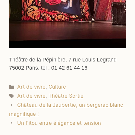
Théâtre de la Pépinière, 7 rue Louis Legrand
75002 Paris, tel : 01 42 61 44 16
Catégories
Art de vivre
,
Culture
Étiquettes
Art de vivre
,
Théâtre Sortie
Château de la Jaubertie, un bergerac blanc
magnifique !
Un Fitou entre élégance et tension