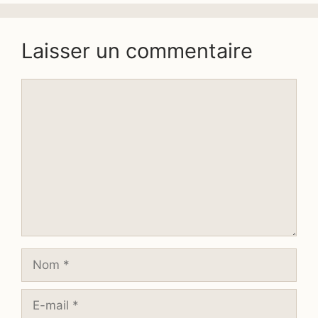
Laisser un commentaire
Commentaire
Nom
E-
mail