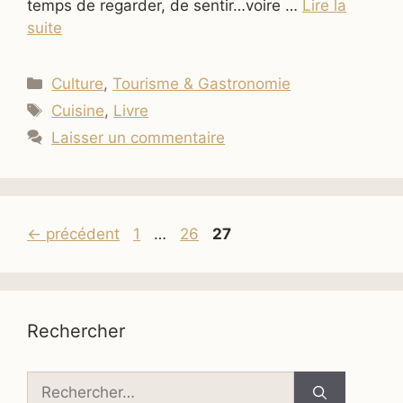
temps de regarder, de sentir…voire …
Lire la
suite
Catégories
Culture
,
Tourisme & Gastronomie
Étiquettes
Cuisine
,
Livre
Laisser un commentaire
Page
Page
Page
←
précédent
1
…
26
27
Rechercher
Rechercher :