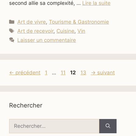
second allie sa complexité, …
Lire la suite
Catégories
Art de vivre
,
Tourisme & Gastronomie
Étiquettes
Art de recevoir
,
Cuisine
,
Vin
Laisser un commentaire
Page
Page
Page
Page
←
précédent
1
…
11
12
13
→
suivant
Rechercher
Rechercher :